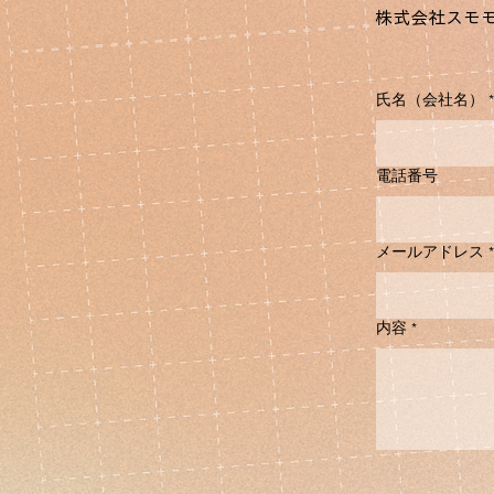
株式会社スモモ T
氏名（会社名）
*
電話番号
メールアドレス
*
内容
*